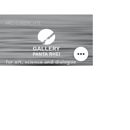
MEDIENBERICHTE
for art, science and dialogue
DATENSCHUTZ
IMPRESSUM
ACCESSIBILITY STATEMENT
Tel: +49 (0)
941 46377370
GALLERY PANTA RHEI
WATMARKT 4
next to the Baumburger Turm