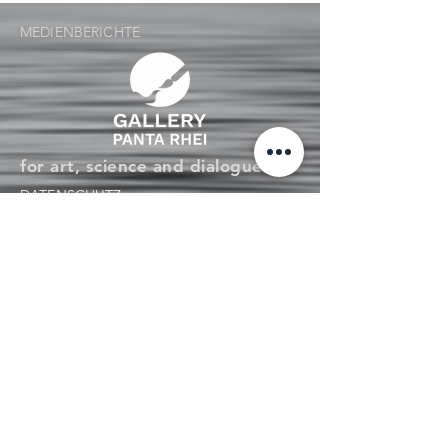
MEDIENBERICHTE
for art, science and dialogue
DATENSCHUTZ
IMPRESSUM
ACCESSIBILITY STATEMENT
Tel: +49 (0)
941 46377370
GALLERY PANTA RHEI
WATMARKT 4
next to the Baumburger Turm
D-93047 REGENSBURG
INFO@GALLERY-PANTARHEI.COM