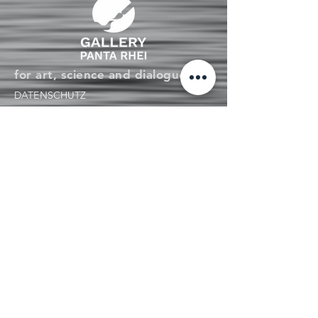
for art, science and dialogue
DATENSCHUTZ
IMPRESSUM
ACCESSIBILITY STATEMENT
Tel: +49 (0)
941 46377370
GALLERY PANTA RHEI
WATMARKT 4
next to the Baumburger Turm
D-93047 REGENSBURG
INFO@GALLERY-PANTARHEI.COM
ÖFFNUNGSZEITEN: