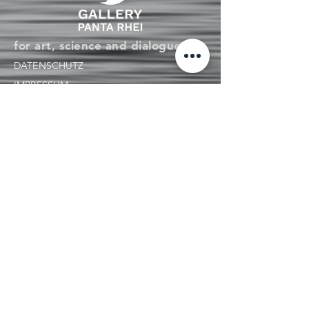
for art, science and dialogue
DATENSCHUTZ
IMPRESSUM
ACCESSIBILITY STATEMENT
Tel: +49 (0)
941 46377370
GALLERY PANTA RHEI
WATMARKT 4
next to the Baumburger Turm
D-93047 REGENSBURG
INFO@GALLERY-PANTARHEI.COM
ÖFFNUNGSZEITEN:
DI 14 - 18
MI 10 - 12
DO Geschlossen